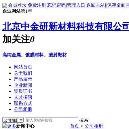
会员登录
|
免费注册
|
忘记密码
|
管理入口
返回主站
|
|
保存桌面
|
企业网站
第1年
北京中金研新材料科技有限公
加关注
0
高纯金属、镀膜材料、溅射靶材
网站首页
关于我们
产品展示
企业新闻
资质证书
人才招聘
联系方式
公司相册
搜索
新闻中心
首页
>
公司相册